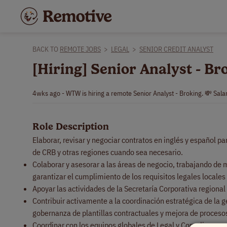
BACK TO
REMOTE JOBS
>
LEGAL
>
SENIOR CREDIT ANALYST
[Hiring] Senior Analyst - 
4wks ago - WTW is hiring a remote Senior Analyst - Broking. 💸 Sala
Role Description
Elaborar, revisar y negociar contratos en inglés y español 
de CRB y otras regiones cuando sea necesario.
Colaborar y asesorar a las áreas de negocio, trabajando de 
garantizar el cumplimiento de los requisitos legales locales 
Apoyar las actividades de la Secretaría Corporativa regional
Contribuir activamente a la coordinación estratégica de la g
gobernanza de plantillas contractuales y mejora de procesos 
Coordinar con los equipos globales de Legal y Compliance par