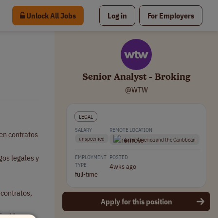
Unlock All Jobs
Log in
For Employers
Senior Analyst - Broking
@WTW
LEGAL
SALARY
REMOTE LOCATION
 en contratos
unspecified
Latin America and the Caribbean
gos legales y
EMPLOYMENT
POSTED
TYPE
4wks ago
full-time
 contratos,
Apply for this position
icables.