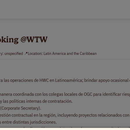
Broking @WTW
ry: unspecified 📍Location: Latin America and the Caribbean
para las operaciones de HWC en Latinoamérica; brindar apoyo ocasional
manera coordinada con los colegas locales de OGC para identificar ries
y las políticas internas de contratación.
 (Corporate Secretary).
estión contractual en la región, incluyendo proyectos relacionados con
entre distintas jurisdicciones.
a asegurar la alineación y consistencia en los procesos y criterios apl