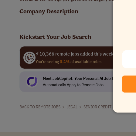
Company Description
Kickstart Your Job Search
⚡ 10,366 remote jobs added this week
You're seeing
0.4%
of available roles
Meet JobCopilot: Your Personal Al Job Hunter
Automatically Apply to Remote Jobs
BACK TO
REMOTE JOBS
>
LEGAL
>
SENIOR CREDIT ANALYST