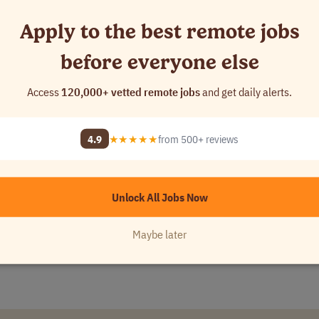
Apply to the best remote jobs
before everyone else
Access
120,000+ vetted remote jobs
and get daily alerts.
Unlock 120,000+
4.9
★★★★★
from 500+ reviews
Try i
Unlock All Jobs Now
Maybe later