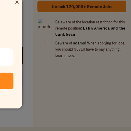
×
Unlock 120,000+ Remote Jobs
Be aware of the location restriction for this
remote position:
Latin America and the
Caribbean
‼
Beware of
scams
! When applying for jobs,
you should NEVER have to pay anything.
Learn more.
 jobs →
t now →