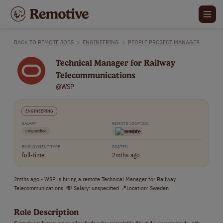
BACK TO
REMOTE JOBS
>
ENGINEERING
>
PEOPLE PROJECT MANAGER
Technical Manager for Railway
Telecommunications
@WSP
ENGINEERING
SALARY
REMOTE LOCATION
unspecified
Sweden
EMPLOYMENT TYPE
POSTED
full-time
2mths ago
2mths ago - WSP is hiring a remote Technical Manager for Railway
Telecommunications. 💸 Salary: unspecified 📍Location: Sweden
Role Description