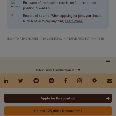
Be aware of the location restriction for this remote
position:
Sweden
‼
Beware of
scams
! When applying for jobs, you should
NEVER have to pay anything.
Learn more.
BACK TO
REMOTE JOBS
>
ENGINEERING
>
PEOPLE PROJECT MANAGER
© 2014-2026, made Remotely with ❤️
Apply for this position
Unlock 125,000+ Remote Jobs