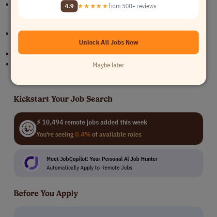
Ledande och samordnande roll över landsgränser.
4.9
★★★★★
from 500+ reviews
Benefits
Arbeta med marknadsledande teknik och lösningar för framtidens
Unlock All Jobs Now
järnväg.
Stora samhällsbyggnadsprojekt och mindre uppdrag.
Delaktighet i alla skeden i järnvägsprocessen.
Maybe later
Kickstart Your Job Search
⚡ 10,494 remote jobs added this week
You're seeing
0.4%
of available roles
Meet JobCopilot: Your Personal Al Job Hunter
Automatically Apply to Remote Jobs
Before You Apply