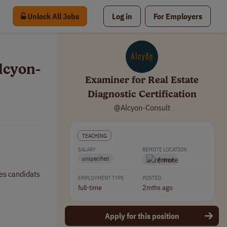
Unlock All Jobs
Log in
For Employers
lcyon-
Examiner for Real Estate
Diagnostic Certification
@Alcyon-Consult
TEACHING
SALARY
REMOTE LOCATION
unspecified
France
des candidats
EMPLOYMENT TYPE
POSTED
full-time
2mths ago
Apply for this position