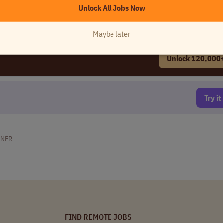
Unlock All Jobs Now
Maybe later
Unlock 120,000+
Try i
INER
FIND REMOTE JOBS