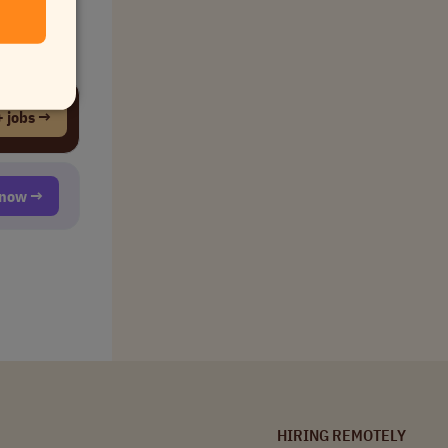
 jobs →
t now →
HIRING REMOTELY