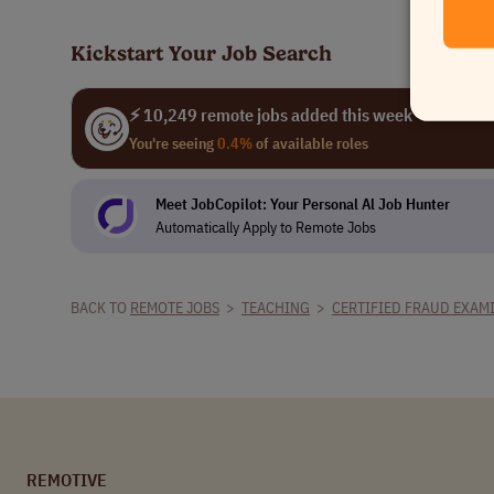
Kickstart Your Job Search
⚡ 10,249 remote jobs added this week
You're seeing
0.4%
of available roles
Meet JobCopilot: Your Personal Al Job Hunter
Automatically Apply to Remote Jobs
BACK TO
REMOTE JOBS
>
TEACHING
>
CERTIFIED FRAUD EXAM
REMOTIVE