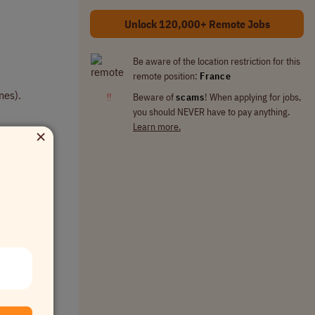
Unlock 120,000+ Remote Jobs
Be aware of the location restriction for this
remote position:
France
nes).
‼
Beware of
scams
! When applying for jobs,
you should NEVER have to pay anything.
Learn more.
×