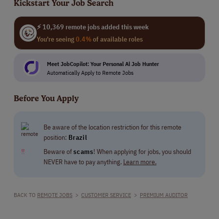
Kickstart Your Job Search
⚡ 10,369 remote jobs added this week
You're seeing
0.4%
of available roles
Meet JobCopilot: Your Personal Al Job Hunter
Automatically Apply to Remote Jobs
Before You Apply
Be aware of the location restriction for this remote
position:
Brazil
‼
Beware of
scams
! When applying for jobs, you should
NEVER have to pay anything.
Learn more.
BACK TO
REMOTE JOBS
>
CUSTOMER SERVICE
>
PREMIUM AUDITOR