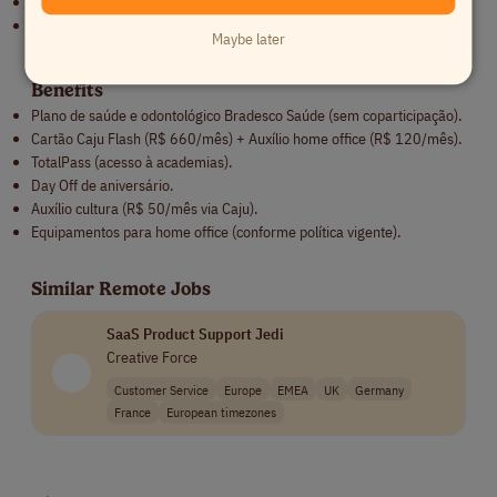
Accountability total: dono do problema até a solução final.
Capacidade de encantar o produtor através de uma experiência
Maybe later
premium.
Benefits
Plano de saúde e odontológico Bradesco Saúde (sem coparticipação).
Cartão Caju Flash (R$ 660/mês) + Auxílio home office (R$ 120/mês).
TotalPass (acesso à academias).
Day Off de aniversário.
Auxílio cultura (R$ 50/mês via Caju).
Equipamentos para home office (conforme política vigente).
Similar Remote Jobs
SaaS Product Support Jedi
Creative Force
Customer Service
Europe
EMEA
UK
Germany
France
European timezones