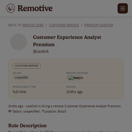
BACK TO
REMOTE JOBS
>
CUSTOMER SERVICE
>
PREMIUM AUDITOR
Customer Experience Analyst
Premium
@Lastlink
CUSTOMER SERVICE
SALARY
REMOTE LOCATION
unspecified
Brazil
EMPLOYMENT TYPE
POSTED
full-time
2mths ago
2mths ago - Lastlink is hiring a remote Customer Experience Analyst Premium.
💸 Salary: unspecified 📍Location: Brazil
Role Description