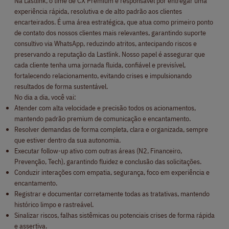
Na Lastlink, o time de CX Premium é responsável por entregar uma
experiência rápida, resolutiva e de alto padrão aos clientes
encarteirados. É uma área estratégica, que atua como primeiro ponto
de contato dos nossos clientes mais relevantes, garantindo suporte
consultivo via WhatsApp, reduzindo atritos, antecipando riscos e
preservando a reputação da Lastlink. Nosso papel é assegurar que
cada cliente tenha uma jornada fluida, confiável e previsível,
fortalecendo relacionamento, evitando crises e impulsionando
resultados de forma sustentável.
No dia a dia, você vai:
Atender com alta velocidade e precisão todos os acionamentos,
mantendo padrão premium de comunicação e encantamento.
Resolver demandas de forma completa, clara e organizada, sempre
que estiver dentro da sua autonomia.
Executar follow-up ativo com outras áreas (N2, Financeiro,
Prevenção, Tech), garantindo fluidez e conclusão das solicitações.
Conduzir interações com empatia, segurança, foco em experiência e
encantamento.
Registrar e documentar corretamente todas as tratativas, mantendo
histórico limpo e rastreável.
Sinalizar riscos, falhas sistêmicas ou potenciais crises de forma rápida
e assertiva.